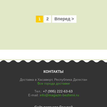
1
2
Вперед >
КОНТАКТЫ
Доставка в Хасавюрт, Республика Дагестан
Все города доставки
Тел.:
+7 (995) 222-63-63
E-mail:
info@magazin-bezhimii.ru